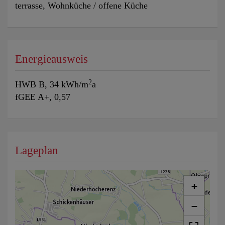
terrasse
Wohnküche / offene Küche
Energieausweis
2
HWB
B, 34 kWh/m
a
fGEE
A+, 0,57
Lageplan
+
−