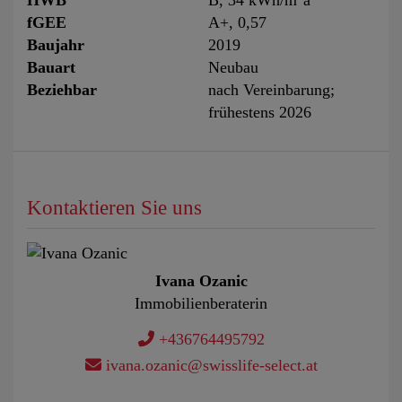
HWB
B, 34 kWh/m
a
fGEE
A+, 0,57
Baujahr
2019
Bauart
Neubau
Beziehbar
nach Vereinbarung;
frühestens 2026
Kontaktieren Sie uns
Ivana Ozanic
Immobilienberaterin
+436764495792
ivana.ozanic@swisslife-select.at