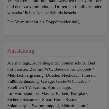
Wir weisen darauf hin, dass zwischen dem Vermittler
und dem zu vermittelnden Dritten ein familiäres oder
wirtschaftliches Naheverhältnis besteht.
Der Vermittler ist als Doppelmakler tätig.
Ausstattung
Alarmanlage
Außenliegender Sonnenschutz
Bad
mit Fenster
Bad mit WC
Badewanne
Doppel- /
Mehrfachverglasung
Dusche
Flachdach
Fliesen
Fußbodenheizung
Garage
Gäste-WC
Kabel /
Satelliten-TV
Kamin
Klimaanlage
Luftwärmepumpe
Massiv
Parkett
Parkplatz
Sicherheitskamera
Smart Home System
Solarenergie
Swimmingpool
Südostbalkon / -