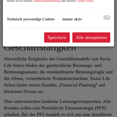
finden Sie in unserer
Datenschutzerklärung
und unserer
Cookie Policy
.
Premium Marke für ein hochqualitatives
Beratungsangebot in Finanzfragen am österreichischen
Markt.
Technisch notwendige Cookies
immer aktiv
Die Marke verbindet den Namen des Konzerns mit dem
bewährten Beratungsansatz des „Best Select“.
Speichern
Alle akzeptieren
Geschäftstätigkeit
Wesentliche Eckpfeiler des Geschäftsmodells von Swiss
Life Select bilden der ganzheitliche Beratungs- und
Betreuungsansatz, die standardisierte Beratungslogik und
die offene, vorselektierte Produktarchitektur. Swiss Life
Select bietet seinen Kunden „Financial Planning“ auf
höchstem Niveau an.
Dies unterstreichen konkrete Leistungsversprechen: Alle
Kunden sollen eine Persönliche Finanzstrategie (PFS)
erhalten. Bei der PFS handelt es sich um eine detaillierte