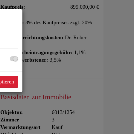
Kaufpreis:
895.000,00 €
Provision:
3% des Kaufpreises zzgl. 20%
USt.
Vertragserrichtungskosten:
Dr. Robert
Weik
Grundbucheintragungsgebühr:
1,1%
Grunderwerbsteuer:
3,5%
ptieren
Basisdaten zur Immobilie
Objektnr.
6013/1254
Zimmer
3
Vermarktungsart
Kauf