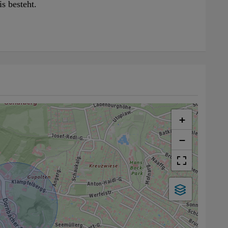
is besteht.
+
−