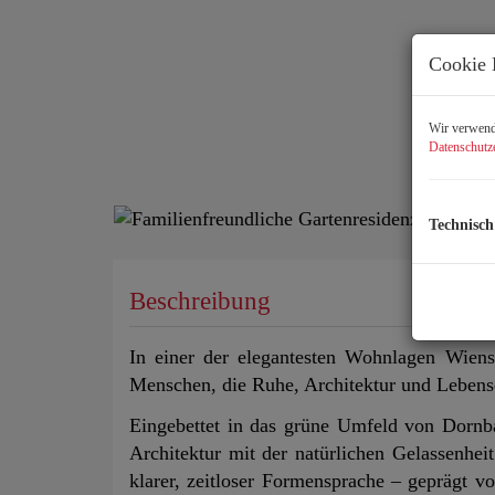
Cookie 
Wir verwende
Datenschutz
Technisch
Beschreibung
In einer der elegantesten Wohnlagen Wien
Menschen, die Ruhe, Architektur und Lebensq
Eingebettet in das grüne Umfeld von Dornb
Architektur mit der natürlichen Gelassenhei
klarer, zeitloser Formensprache – geprägt v