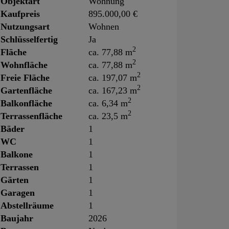
Objektart
Wohnung
Kaufpreis
895.000,00 €
Nutzungsart
Wohnen
Schlüsselfertig
Ja
2
Fläche
ca. 77,88 m
2
Wohnfläche
ca. 77,88 m
2
Freie Fläche
ca. 197,07 m
2
Gartenfläche
ca. 167,23 m
2
Balkonfläche
ca. 6,34 m
2
Terrassenfläche
ca. 23,5 m
Bäder
1
WC
1
Balkone
1
Terrassen
1
Gärten
1
Garagen
1
Abstellräume
1
Baujahr
2026