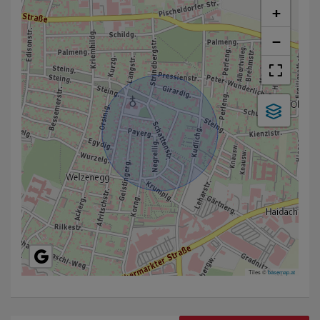
+
−
Tiles ©
basemap.at