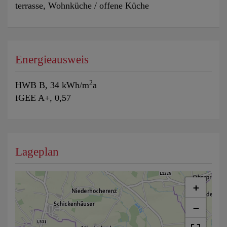
terrasse
Wohnküche / offene Küche
Energieausweis
2
HWB
B, 34 kWh/m
a
fGEE
A+, 0,57
Lageplan
+
−