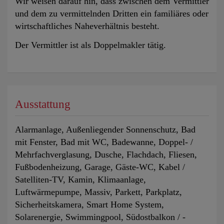
Wir weisen darauf hin, dass zwischen dem Vermittler
und dem zu vermittelnden Dritten ein familiäres oder
wirtschaftliches Naheverhältnis besteht.
Der Vermittler ist als Doppelmakler tätig.
Ausstattung
Alarmanlage
Außenliegender Sonnenschutz
Bad
mit Fenster
Bad mit WC
Badewanne
Doppel- /
Mehrfachverglasung
Dusche
Flachdach
Fliesen
Fußbodenheizung
Garage
Gäste-WC
Kabel /
Satelliten-TV
Kamin
Klimaanlage
Luftwärmepumpe
Massiv
Parkett
Parkplatz
Sicherheitskamera
Smart Home System
Solarenergie
Swimmingpool
Südostbalkon / -