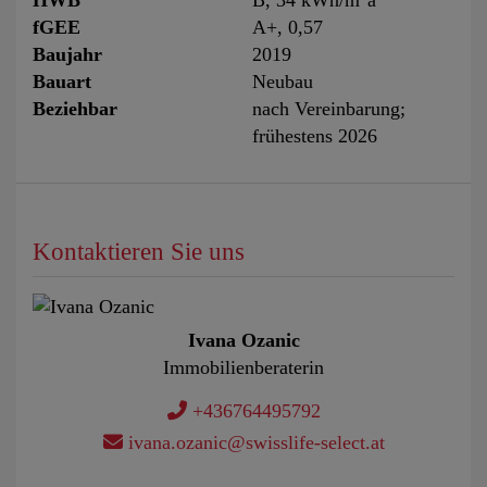
HWB
B, 34 kWh/m
a
fGEE
A+, 0,57
Baujahr
2019
Bauart
Neubau
Beziehbar
nach Vereinbarung;
frühestens 2026
Kontaktieren Sie uns
Ivana Ozanic
Immobilienberaterin
+436764495792
ivana.ozanic@swisslife-select.at