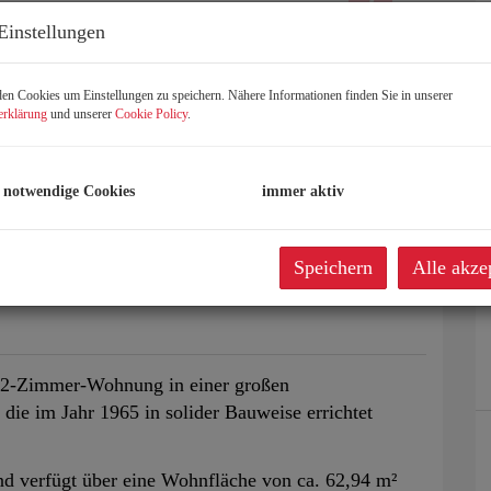
Einstellungen
n Cookies um Einstellungen zu speichern. Nähere Informationen finden Sie in unserer
erklärung
und unserer
Cookie Policy
.
 notwendige Cookies
immer aktiv
Speichern
Alle akze
e 2-Zimmer-Wohnung in einer großen
die im Jahr 1965 in solider Bauweise errichtet
nd verfügt über eine Wohnfläche von ca. 62,94 m²