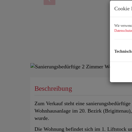
Cookie 
Wir verwende
Datenschutz
Technisch
Beschreibung
Zum Verkauf steht eine sanierungsbedürftig
Wohnhausanlage im 20. Bezirk (Brigittenau), 
wurde.
Die Wohnung befindet sich im 1. Liftstock u