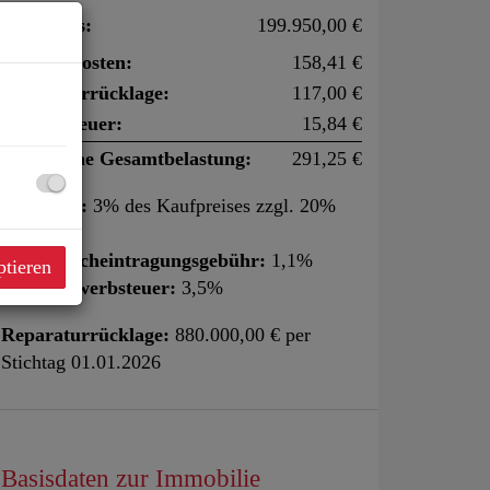
Kaufpreis:
199.950,00 €
Betriebskosten:
158,41 €
Reparaturrücklage:
117,00 €
Umsatzsteuer:
15,84 €
monatliche Gesamtbelastung:
291,25 €
Provision:
3% des Kaufpreises zzgl. 20%
USt.
Grundbucheintragungsgebühr:
1,1%
ptieren
Grunderwerbsteuer:
3,5%
Reparaturrücklage:
880.000,00 € per
Stichtag 01.01.2026
Basisdaten zur Immobilie