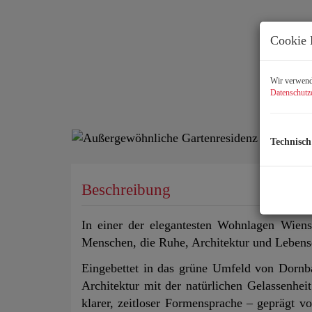
Cookie 
Wir verwende
Datenschutz
Technisch
Beschreibung
In einer der elegantesten Wohnlagen Wien
Menschen, die Ruhe, Architektur und Lebensq
Eingebettet in das grüne Umfeld von Dornb
Architektur mit der natürlichen Gelassenhei
klarer, zeitloser Formensprache – geprägt v