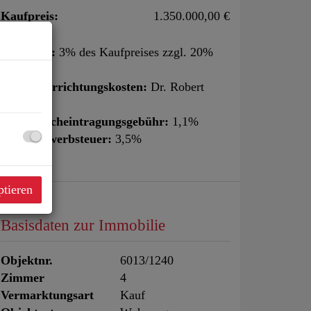
Kaufpreis:
1.350.000,00 €
Provision:
3% des Kaufpreises zzgl. 20%
USt.
Vertragserrichtungskosten:
Dr. Robert
Weik
Grundbucheintragungsgebühr:
1,1%
Grunderwerbsteuer:
3,5%
ptieren
Basisdaten zur Immobilie
Objektnr.
6013/1240
Zimmer
4
Vermarktungsart
Kauf