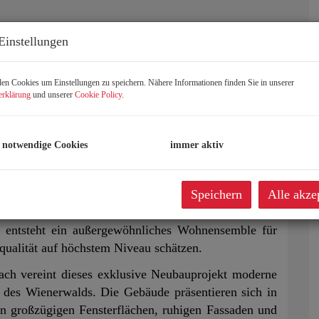
Einstellungen
n Cookies um Einstellungen zu speichern. Nähere Informationen finden Sie in unserer
erklärung
und unserer
Cookie Policy
.
 notwendige Cookies
immer aktiv
Speichern
Alle akze
s entsteht ein außergewöhnliches Wohnensemble für
ualität auf höchstem Niveau schätzen.
ach vereint dieses exklusive Neubauprojekt moderne
t des Wienerwalds. Die Gebäude präsentieren sich in
on großzügigen Fensterflächen, ruhigen Fassaden und