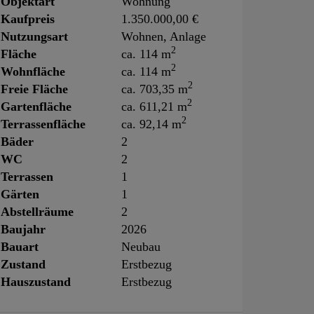
Objektart
Wohnung
Kaufpreis
1.350.000,00 €
Nutzungsart
Wohnen
Anlage
2
Fläche
ca. 114 m
2
Wohnfläche
ca. 114 m
2
Freie Fläche
ca. 703,35 m
2
Gartenfläche
ca. 611,21 m
2
Terrassenfläche
ca. 92,14 m
Bäder
2
WC
2
Terrassen
1
Gärten
1
Abstellräume
2
Baujahr
2026
Bauart
Neubau
Zustand
Erstbezug
Hauszustand
Erstbezug