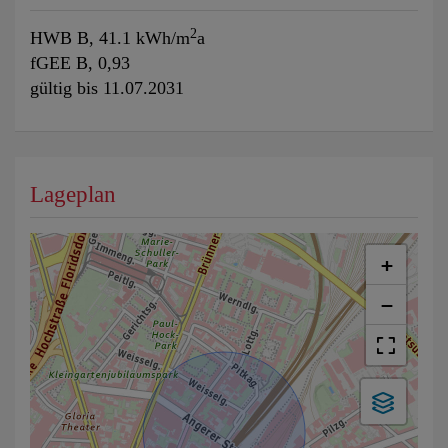
2
HWB
B, 41.1 kWh/m
a
fGEE
B, 0,93
gültig bis
11.07.2031
Lageplan
+
−