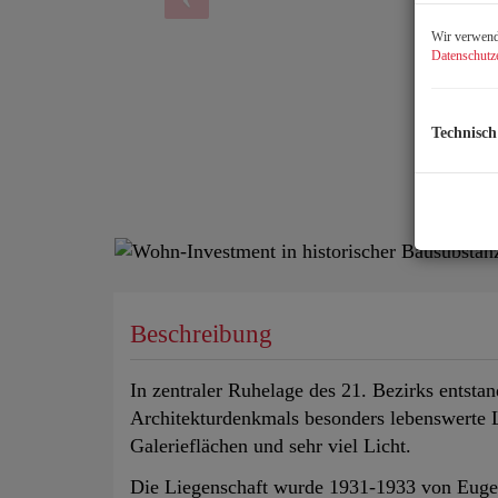
Wir verwende
Datenschutz
Technisch
Beschreibung
In zentraler Ruhelage des 21. Bezirks entst
Architekturdenkmals besonders lebenswert
Galerieflächen und sehr viel Licht.
Die Liegenschaft wurde 1931-1933 von Euge