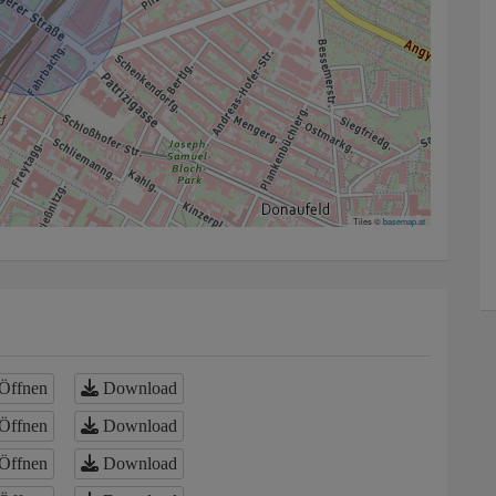
Tiles ©
basemap.at
Öffnen
Download
Öffnen
Download
Öffnen
Download