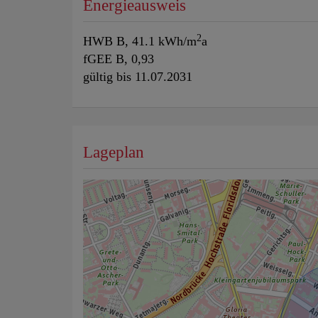
Energieausweis
2
HWB
B, 41.1 kWh/m
a
fGEE
B, 0,93
gültig bis
11.07.2031
Lageplan