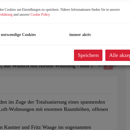
n Cookies um Einstellungen zu speichern. Nähere Informationen finden Sie in unserer
erklärung
und unserer
Cookie Policy
.
 notwendige Cookies
immer aktiv
Speichern
Alle akze
anden im Zuge der Totalsanierung eines spannenden
e Loft‐Wohnungen mit enormen Raumhöhen, offenen
n Kastner und Fritz Waage im sogenannten