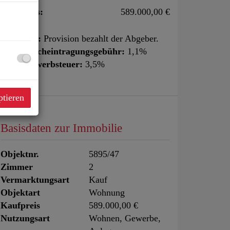
Kaufpreis:
589.000,00 €
Provision:
Provision bezahlt der Abgeber.
Grundbucheintragungsgebühr:
1,1%
Grunderwerbsteuer:
3,5%
ptieren
Basisdaten zur Immobilie
Objektnr.
5895/47
Zimmer
2
Vermarktungsart
Kauf
Objektart
Wohnung
Kaufpreis
589.000,00 €
Nutzungsart
Wohnen
Gewerbe