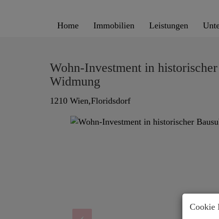
Home
Immobilien
Leistungen
Unt
Wohn-Investment in historische
Widmung
1210 Wien,Floridsdorf
Cookie 